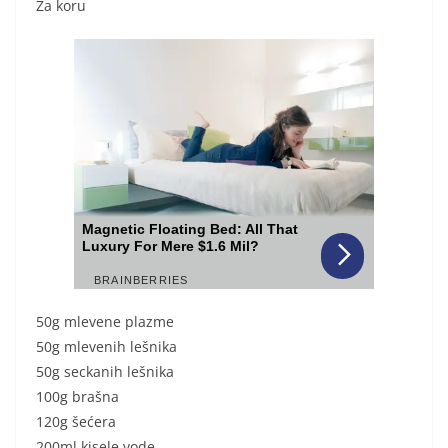
Za koru
50g mlevene plazme
50g mlevenih lešnika
50g seckanih lešnika
100g brašna
120g šećera
200ml kisele vode