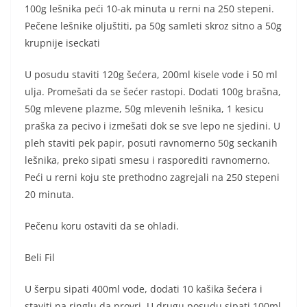
100g lešnika peći 10-ak minuta u rerni na 250 stepeni.
Pečene lešnike oljuštiti, pa 50g samleti skroz sitno a 50g
krupnije iseckati
U posudu staviti 120g šećera, 200ml kisele vode i 50 ml
ulja. Promešati da se šećer rastopi. Dodati 100g brašna,
50g mlevene plazme, 50g mlevenih lešnika, 1 kesicu
praška za pecivo i izmešati dok se sve lepo ne sjedini. U
pleh staviti pek papir, posuti ravnomerno 50g seckanih
lešnika, preko sipati smesu i rasporediti ravnomerno.
Peći u rerni koju ste prethodno zagrejali na 250 stepeni
20 minuta.
Pečenu koru ostaviti da se ohladi.
Beli Fil
U šerpu sipati 400ml vode, dodati 10 kašika šećera i
staviti na ringlu da provri. U drugu posudu sipati 100ml