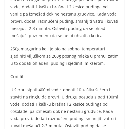
vode, dodati 1 kašiku brašna i 2 kesice pudinga od
vanile pa izmešati dok ne nestanu grudvice. Kada voda
provri, dodati razmućeni puding, smanljiti vatru i kuvati
mešajući 2-3 minuta. Ostaviti puding da se ohladi
mešajući povremeno da se ne bi uhvatila korica.
250g margarina koji je bio na sobnoj temperaturi
sjediniti viljuškom sa 200g posnog mleka u prahu, zatim
u to dodati ohlađeni puding i sjediniti mikserom.
Crni fil
U šerpu sipati 400ml vode, dodati 10 kašika šećera i
staviti na ringlu da provri. U drugu posudu sipati 100ml
vode, dodati 1 kašiku brašna i 2 kesice pudinga od
čokolade, pa izmešati dok ne nestanu grudvice. Kada
voda provri, dodati razmućeni puding, smanljiti vatru i
kuvati mešajući 2-3 minuta. Ostaviti puding da se