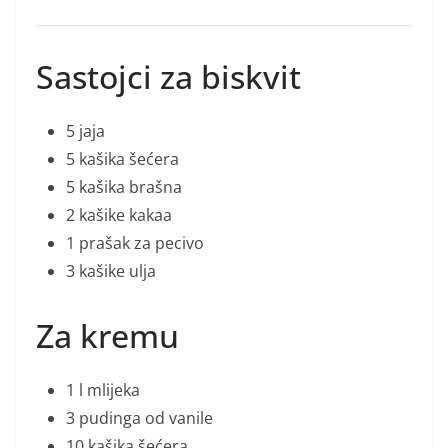
Sastojci za biskvit
5 jaja
5 kašika šećera
5 kašika brašna
2 kašike kakaa
1 prašak za pecivo
3 kašike ulja
Za kremu
1 l mlijeka
3 pudinga od vanile
10 kašika šećera