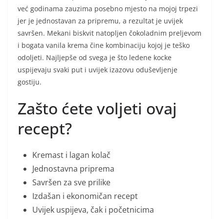
već godinama zauzima posebno mjesto na mojoj trpezi
jer je jednostavan za pripremu, a rezultat je uvijek
savršen. Mekani biskvit natopljen čokoladnim preljevom
i bogata vanila krema čine kombinaciju kojoj je teško
odoljeti. Najljepše od svega je što ledene kocke
uspijevaju svaki put i uvijek izazovu oduševljenje
gostiju.
Zašto ćete voljeti ovaj
recept?
Kremast i lagan kolač
Jednostavna priprema
Savršen za sve prilike
Izdašan i ekonomičan recept
Uvijek uspijeva, čak i početnicima