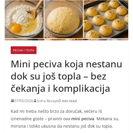
PECIVA I TESTA
Mini peciva koja nestanu
dok su još topla – bez
čekanja i komplikacija
07/05/2026
Sofra Recepti
0 min read
Kad mi treba nešto brzo za doručak, večeru ili
iznenadne goste – pravim ova
mini peciva
. Mekana su,
mirisna i toliko ukusna da nestanu još dok su topla.