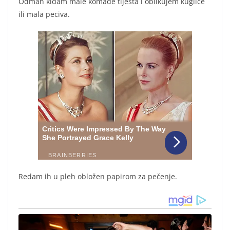
Odmah kidam male komade tijesta i oblikujem kuglice
ili mala peciva.
Redam ih u pleh obložen papirom za pečenje.