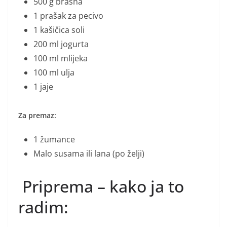
500 g brašna
1 prašak za pecivo
1 kašičica soli
200 ml jogurta
100 ml mlijeka
100 ml ulja
1 jaje
Za premaz:
1 žumance
Malo susama ili lana (po želji)
Priprema – kako ja to
radim: