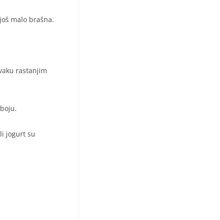
 još malo brašna.
svaku rastanjim
boju.
li jogurt su