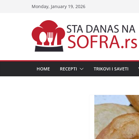
Skip
Monday, January 19, 2026
to
content
HOME
RECEPTI
TRIKOVI I SAVETI