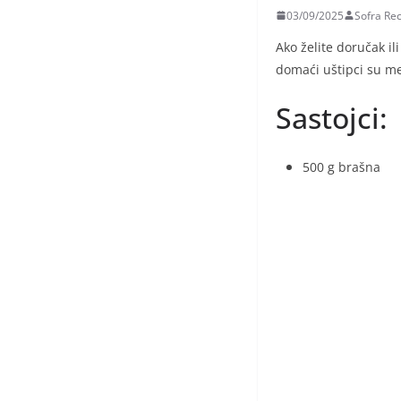
03/09/2025
Sofra Rec
Ako želite doručak il
domaći uštipci su mek
Sastojci:
500 g brašna