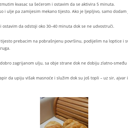
zmutim kvasac sa šećerom i ostavim da se aktivira 5 minuta.
 i ulje pa zamijesim mekano tijesto. Ako je ljepljivo, samo dodam
 i ostavim da odstoji oko 30–40 minuta dok se ne udvostruči.
 tijesto prebacim na pobrašnjenu površinu, podijelim na loptice i 
kruga.
 dobro zagrijanom ulju, sa obje strane dok ne dobiju zlatno-smeđu 
pir da upiju višak masnoće i služim dok su još topli – uz sir, ajvar i