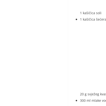
1 kašičica soli
1 kašičica šećer
20 g svježeg kvas
300 ml mlake vod