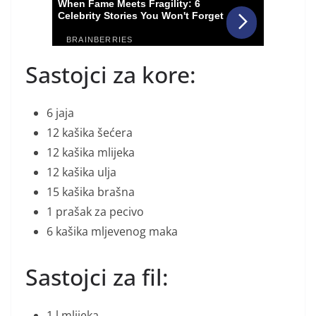
Sastojci za kore:
6 jaja
12 kašika šećera
12 kašika mlijeka
12 kašika ulja
15 kašika brašna
1 prašak za pecivo
6 kašika mljevenog maka
Sastojci za fil:
1 l mlijeka