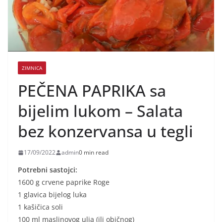
ZIMNICA
PEČENA PAPRIKA sa
bijelim lukom – Salata
bez konzervansa u tegli
17/09/2022
admin
0 min read
Potrebni sastojci:
1600 g crvene paprike Roge
1 glavica bijelog luka
1 kašičica soli
100 ml maslinovog ulja (ili običnog)