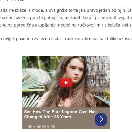
ikada ne izlaze iz mode, a ova grčka torta je upravo jedan od njih. St
bakine sveske, pun bogatog fila, mekanih kora i prepoznatljivog d
ne na porodična okupljanja, nedjeljne ručkove i miris kolača koji s
 uvijek posebna zvijezda stola – raskošna, kremasta i toliko ukusna