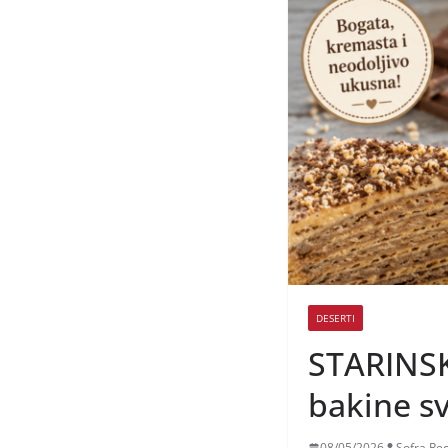
DESERTI
STARINSKI
bakine s
08/05/2026
Sofra Rec