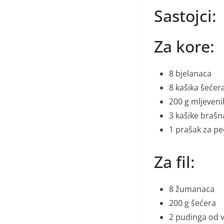
Sastojci:
Za kore:
8 bjelanaca
8 kašika šećer
200 g mljeven
3 kašike brašn
1 prašak za pe
Za fil:
8 žumanaca
200 g šećera
2 pudinga od v