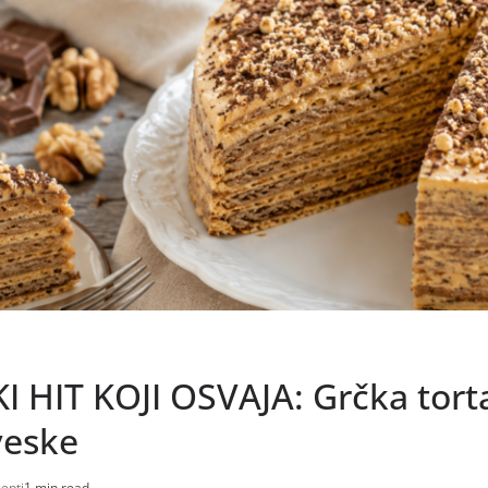
 HIT KOJI OSVAJA: Grčka torta
veske
epti
1 min read