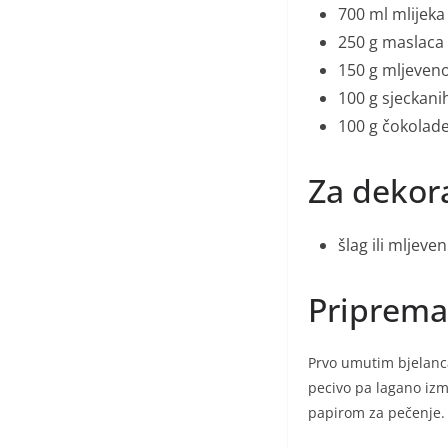
700 ml mlijeka
250 g maslaca
150 g mljeven
100 g sjeckani
100 g čokolad
Za dekora
šlag ili mljeven
Priprema
Prvo umutim bjelanc
pecivo pa lagano izm
papirom za pečenje.