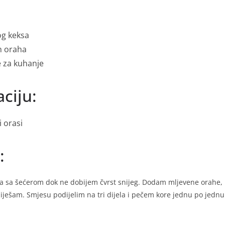
og keksa
h oraha
e za kuhanje
ciju:
i orasi
:
a sa šećerom dok ne dobijem čvrst snijeg. Dodam mljevene orahe, 
iješam. Smjesu podijelim na tri dijela i pečem kore jednu po jed