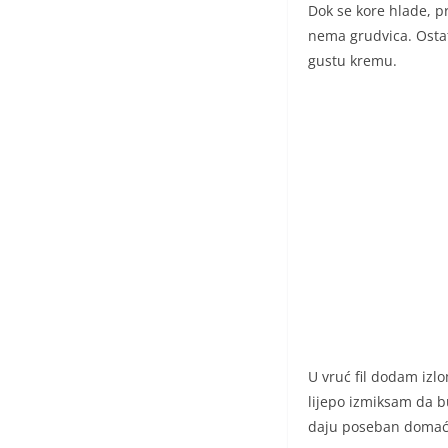
Dok se kore hlade, 
nema grudvica. Osta
gustu kremu.
U vruć fil dodam izl
lijepo izmiksam da bu
daju poseban domać