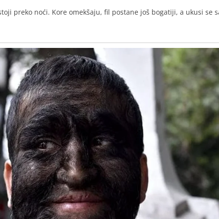
toji preko noći. Kore omekšaju, fil postane još bogatiji, a ukusi se 