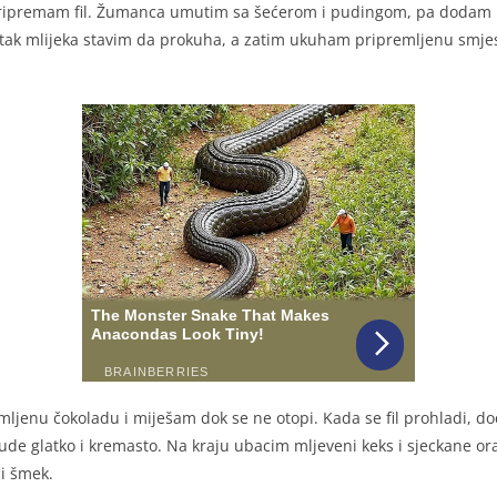
pripremam fil. Žumanca umutim sa šećerom i pudingom, pa dodam 
tak mlijeka stavim da prokuha, a zatim ukuham pripremljenu smje
omljenu čokoladu i miješam dok se ne otopi. Kada se fil prohladi, 
de glatko i kremasto. Na kraju ubacim mljeveni keks i sjeckane orah
i šmek.