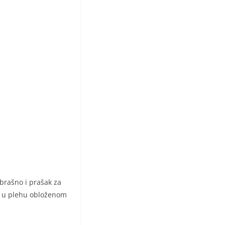
brašno i prašak za
nu u plehu obloženom