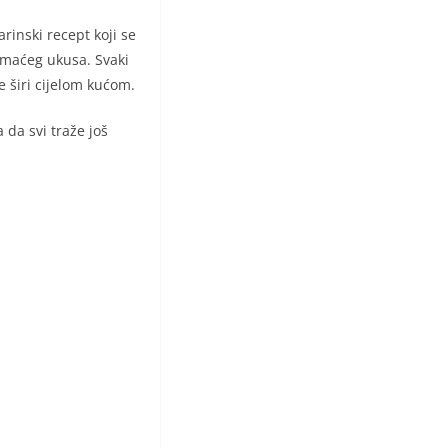
arinski recept koji se
omaćeg ukusa. Svaki
e širi cijelom kućom.
 da svi traže još