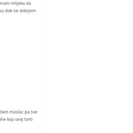
malo mlijeka da
su dok ne dobijem
dodam maslac pa sve
e koji ovoj torti