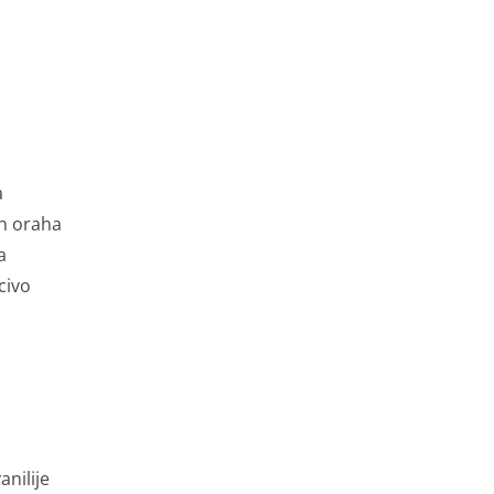
a
ih oraha
a
civo
anilije