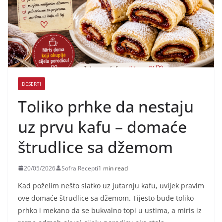
DESERTI
Toliko prhke da nestaju
uz prvu kafu – domaće
štrudlice sa džemom
20/05/2026
Sofra Recepti
1 min read
Kad poželim nešto slatko uz jutarnju kafu, uvijek pravim
ove domaće štrudlice sa džemom. Tijesto bude toliko
prhko i mekano da se bukvalno topi u ustima, a miris iz