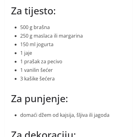
Za tijesto:
500 g brašna
250 g maslaca ili margarina
150 ml jogurta
1 jaje
1 prašak za pecivo
1 vanilin šećer
3 kašike šećera
Za punjenje:
domaći džem od kajsija, šljiva ili jagoda
Za dekoraciju: