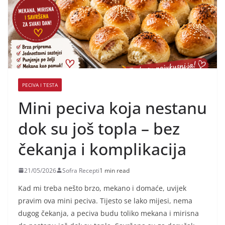
PECIVA I TESTA
Mini peciva koja nestanu
dok su još topla – bez
čekanja i komplikacija
21/05/2026
Sofra Recepti
1 min read
Kad mi treba nešto brzo, mekano i domaće, uvijek
pravim ova mini peciva. Tijesto se lako mijesi, nema
dugog čekanja, a peciva budu toliko mekana i mirisna