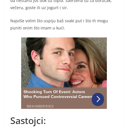
da nestanu još dok su topla. Savršena su za doručak,
večeru, goste ili uz jogurt i sir.
Najviše volim što uspiju baš svaki put i što ih mogu
puniti onim što imam u kući.
Sastojci: