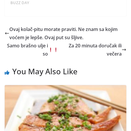
Ovaj kolač-pitu morate praviti. Ne znam sa kojim
voćem je lepše. Ovaj put su šljive.
Samo brašno ulje i
Za 20 minuta doručak ili
so
večera
You May Also Like