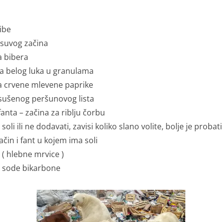
ibe
 suvog začina
a bibera
ca belog luka u granulama
a crvene mlevene paprike
 sušenog peršunovog lista
anta – začina za riblju čorbu
soli ili ne dodavati, zavisi koliko slano volite, bolje je probat
čin i fant u kojem ima soli
 ( hlebne mrvice )
e sode bikarbone