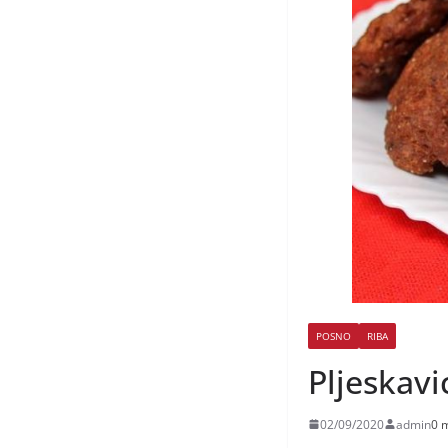
POSNO
RIBA
Pljeskavi
02/09/2020
admin
0 