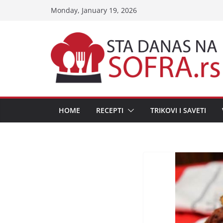
Skip
Monday, January 19, 2026
to
content
HOME
RECEPTI
TRIKOVI I SAVETI