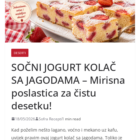
DESERTI
SOČNI JOGURT KOLAČ
SA JAGODAMA – Mirisna
poslastica za čistu
desetku!
18/05/2026
Sofra Recepti
1 min read
Kad poželim nešto lagano, voćno i mekano uz kafu,
uvijek pravim ovaj jogurt kolač sa jagodama. Toliko je