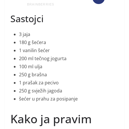
Sastojci
3 jaja
180 g šećera
1 vanilin šećer
200 ml tečnog jogurta
100 ml ulja
250 g brašna
1 prašak za pecivo
250 g svježih jagoda
šećer u prahu za posipanje
Kako ja pravim