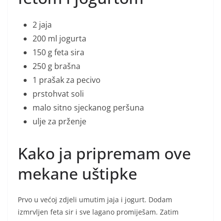
2 jaja
200 ml jogurta
150 g feta sira
250 g brašna
1 prašak za pecivo
prstohvat soli
malo sitno sjeckanog peršuna
ulje za prženje
Kako ja pripremam ove
mekane uštipke
Prvo u većoj zdjeli umutim jaja i jogurt. Dodam
izmrvljen feta sir i sve lagano promiješam. Zatim