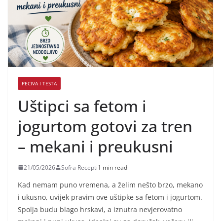
PECIVA I TESTA
Uštipci sa fetom i
jogurtom gotovi za tren
– mekani i preukusni
21/05/2026
Sofra Recepti
1 min read
Kad nemam puno vremena, a želim nešto brzo, mekano
i ukusno, uvijek pravim ove uštipke sa fetom i jogurtom.
Spolja budu blago hrskavi, a iznutra nevjerovatno