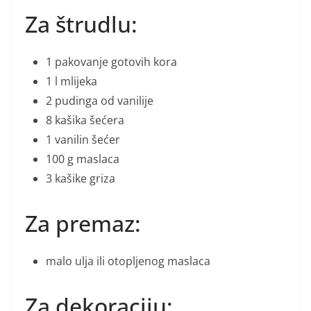
Za štrudlu:
1 pakovanje gotovih kora
1 l mlijeka
2 pudinga od vanilije
8 kašika šećera
1 vanilin šećer
100 g maslaca
3 kašike griza
Za premaz:
malo ulja ili otopljenog maslaca
Za dekoraciju: