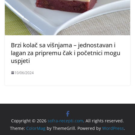
Brzi kolač sa višnjama – jednostavan i
lagan za pripremu čak i početnici mogu
uspjeti
10/06/2024
Copyright © 2026
sofra-recepti.com
. All rights reserved.
Theme:
ColorMag
by ThemeGrill. Powered by
WordPress
.