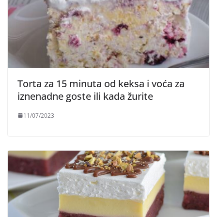
Torta za 15 minuta od keksa i voća za
iznenadne goste ili kada žurite
11/07/2023