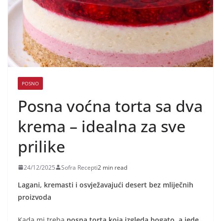
POSNO
Posna voćna torta sa dva
krema – idealna za sve
prilike
24/12/2025
Sofra Recepti
2 min read
Lagani, kremasti i osvježavajući desert bez mliječnih
proizvoda
Kada mi treba
posna torta koja izgleda bogato, a jede