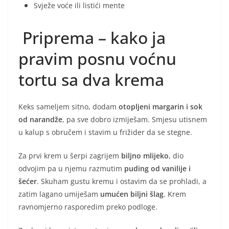
Svježe voće ili listići mente
Priprema – kako ja
pravim posnu voćnu
tortu sa dva krema
Keks sameljem sitno, dodam
otopljeni margarin i sok
od narandže
, pa sve dobro izmiješam. Smjesu utisnem
u kalup s obručem i stavim u frižider da se stegne.
Za prvi krem u šerpi zagrijem
biljno mlijeko
, dio
odvojim pa u njemu razmutim
puding od vanilije i
šećer
. Skuham gustu kremu i ostavim da se prohladi, a
zatim lagano umiješam
umućen biljni šlag
. Krem
ravnomjerno rasporedim preko podloge.