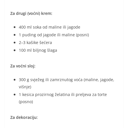
Za drugi (voćni) krem:
400 ml soka od maline ili jagode
1 puding od jagode ili maline (posni)
2–3 kašike šećera
100 ml biljnog šlaga
Za voćni sloj:
300 g svježeg ili zamrznutog voća (maline, jagode,
višnje)
1 kesica prozirnog želatina ili preljeva za torte
(posno)
Za dekoraciju: