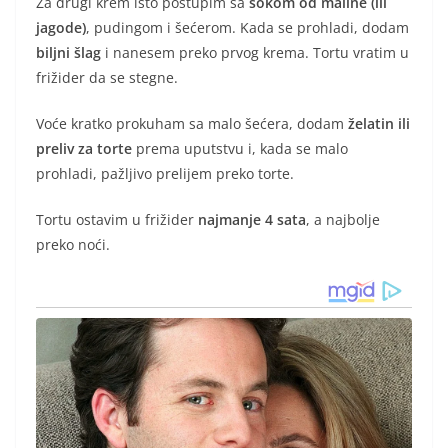
Za drugi krem isto postupim sa
sokom od maline (ili
jagode)
, pudingom i šećerom. Kada se prohladi, dodam
biljni šlag
i nanesem preko prvog krema. Tortu vratim u
frižider da se stegne.
Voće kratko prokuham sa malo šećera, dodam
želatin ili
preliv za torte
prema uputstvu i, kada se malo
prohladi, pažljivo prelijem preko torte.
Tortu ostavim u frižider
najmanje 4 sata
, a najbolje
preko noći.