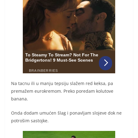
Na tacnu ili u manju tepsiju slažem red keksa, pa
premažem eurokremom. Preko poredam kolutove
banana.
Onda dodam umućen šlag i ponavljam slojeve dok ne
potrošim sastojke.