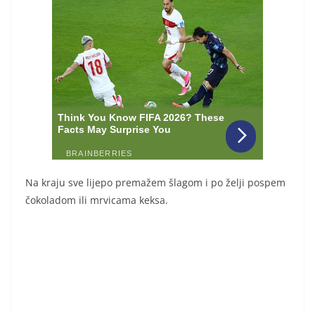
Na kraju sve lijepo premažem šlagom i po želji pospem
čokoladom ili mrvicama keksa.