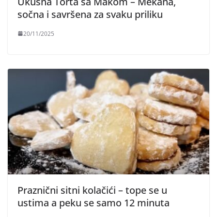
Ukusna Torta sa Makom – Mekana,
sočna i savršena za svaku priliku
20/11/2025
Praznični sitni kolačići – tope se u
ustima a peku se samo 12 minuta