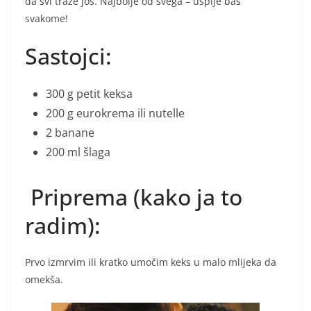
da svi traže još. Najbolje od svega – uspije baš
svakome!
Sastojci:
300 g petit keksa
200 g eurokrema ili nutelle
2 banane
200 ml šlaga
Priprema (kako ja to
radim):
Prvo izmrvim ili kratko umočim keks u malo mlijeka da
omekša.